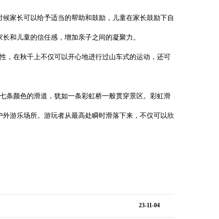
时候家长可以给予适当的帮助和鼓励，儿童在家长鼓励下自
家长和儿童的信任感，增加亲子之间的凝聚力。
全性，在秋千上不仅可以开心地进行过山车式的运动，还可
的七条颜色的滑道，犹如一条彩虹桥一般贯穿景区。彩虹滑
户外游乐场所。游玩者从最高处瞬时滑落下来，不仅可以欣
23-11-04