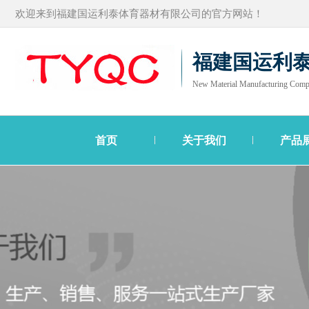
欢迎来到福建国运利泰体育器材有限公司的官方网站！
福建国运利
New Material Manufacturing Com
首页
关于我们
产品