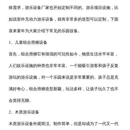
殊需求，游乐设备厂家也开始定制不同的。游乐项目设施，比
如说室外无动力游乐设备，就有非常多的造型可以定制，下面
喜来童年为大家介绍下常见的乐园设备。
1、儿童组合滑梯设备
首先，组合滑梯它有很强的可玩性如今，物质生活水平丰富，
人们娱乐设施的种类也非常丰富。一个能吸引游客和孩子反复
游玩的游乐设施，对一个乐园来说是非常重要的。孩子总是充
满好奇心，组合滑梯造型新颖，玩法多样，让孩子玩久了也不
会觉得无聊。
2、木质游乐设备
木质游乐设备外观简洁、制作简单，但是却成为了一代又一代