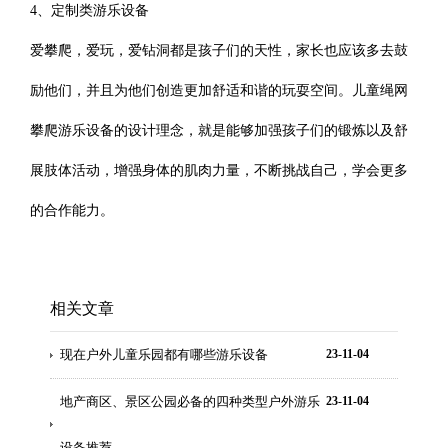
4、定制类游乐设备
爱攀爬，爱玩，爱钻洞都是孩子们的天性，家长也应该多去鼓
励他们，并且为他们创造更加舒适和谐的玩耍空间。儿童绳网
攀爬游乐设备的设计理念，就是能够加强孩子们的锻炼以及舒
展肢体活动，增强身体的肌肉力量，不断挑战自己，学会更多
的合作能力。
相关文章
现在户外儿童乐园都有哪些游乐设备
23-11-04
地产商区、景区公园必备的四种类型户外游乐
23-11-04
设备推荐