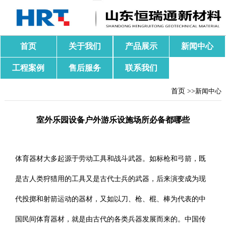
首页
关于我们
产品展示
新闻中心
工程案例
售后服务
联系我们
首页 >>
新闻中心
室外乐园设备户外游乐设施场所必备都哪些
体育器材大多起源于劳动工具和战斗武器。如标枪和弓箭，既
是古人类狩猎用的工具又是古代士兵的武器，后来演变成为现
代投掷和射箭运动的器材，又如以刀、枪、棍、棒为代表的中
国民间体育器材，就是由古代的各类兵器发展而来的。中国传