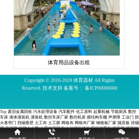
体育用品设备出租
Copyright © 2016-2029 体育器材 All Rights
Reserved. 技术支持 备案号：
备ICP00000000
Top
废旧金属回收
污水处理设备
汽车配件
化工原料
起重机械
节能厨具
数控
车床
液体灌装机
灌装机
数控车床厂家
数控机床
膜结构车棚
声屏障
工业门
防
火卷帘门
挡烟垂壁
土工布
土工膜
网格布
网格布厂家
钢格板厂家
隔音板
排烟
窗
无缝管
橡胶止水带
土工布厂家
防火外墙岩棉板
不锈钢弯头
保温管
焊接钢
管
钢格板
岩棉板
外墙岩棉板
球墨铸铁井盖
二手车
弯管机厂家
酒水包装
磁选